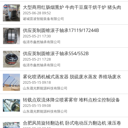
大型商用红肠烟熏炉 牛肉干豆腐干烘干炉 猪头肉
板鸭乳鸽蒸熏炉
2025-06-28 09:52
诸城雷凌智能装备有限公司
供应英制圆锥滚子轴承17119/17244B
2025-05-21 17:30
临清市鑫然轴承有限公司
供应英制圆锥滚子轴承554/552B
2025-05-21 17:28
临清市鑫然轴承有限公司
雾化喷洒机械式蒸发器 脱硫废水蒸发 养殖场废水
处理 蒸发器
2025-05-15 09:18
山东晟光辉能源科技有限公司
转载点双流体降尘喷雾雾帘 堆料点粉尘控制设备
无积水
2025-05-15 09:08
山东晟光辉能源科技有限公司
合肥风筒旋转翻边机 卧式电动压力翻边机 液压卷